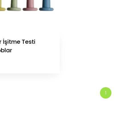
 İşitme Testi
oblar
1