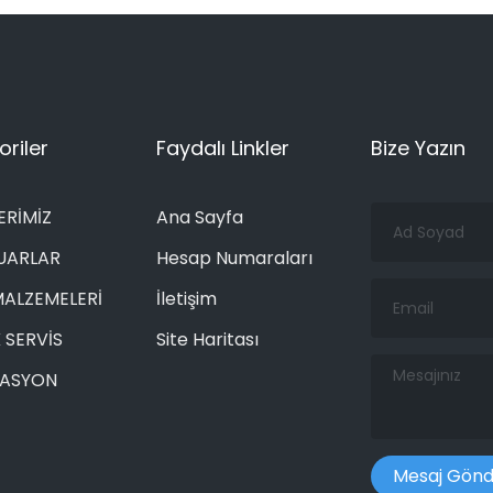
riler
Faydalı Linkler
Bize Yazın
Ad
ERİMİZ
Ana Sayfa
Soyad
UARLAR
Hesap Numaraları
Email
MALZEMELERİ
İletişim
 SERVİS
Site Haritası
Mesajınız
RASYON