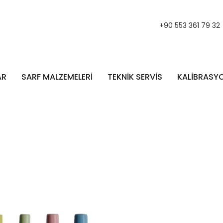
+90 553 361 79 32
AR
SARF MALZEMELERİ
TEKNİK SERVİS
KALİBRASY