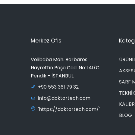
Merkez Ofis
Katego
Velibaba Mah. Barbaros
ÜRÜNL
Hayrettin Paşa Cad. No: 141/C
AKSES
Pendik - İSTANBUL
SARF 
+90 553 361 79 32
TEKNİK
info@doktortech.com
KALİB
'https://doktortech.com/'
BLOG