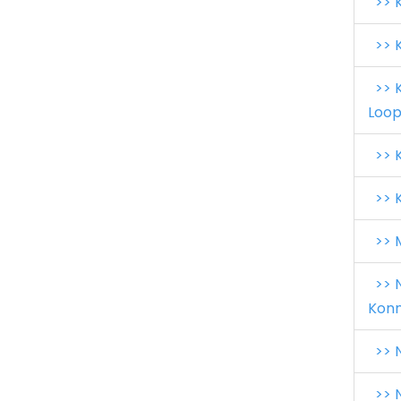
>> K
>> K
>> K
Loop
>> K
>> K
>> M
>> N
Konn
>> N
>> N