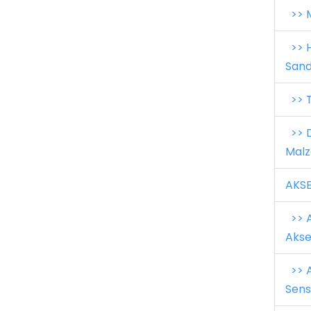
>> M
>> H
Sand
>> T
>> D
Malz
AKS
>> A
Akse
>> A
Sens