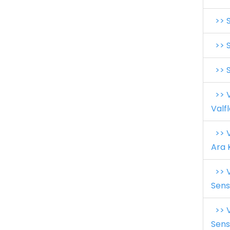
>> S
>> S
>> S
>> V
Valfl
>> V
Ara 
>> V
Sens
>> V
Sens