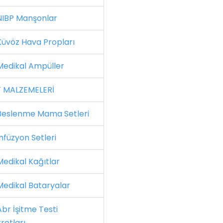
IBP Manşonlar
üvöz Hava Propları
edikal Ampüller
 MALZEMELERİ
eslenme Mama Setleri
nfüzyon Setleri
edikal Kağıtlar
edikal Bataryalar
br İşitme Testi
rotları