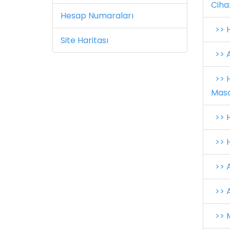
Ciha
Hesap Numaraları
>> H
Site Haritası
>> A
>> H
Masa
>> H
>> H
>> A
>> A
>> M