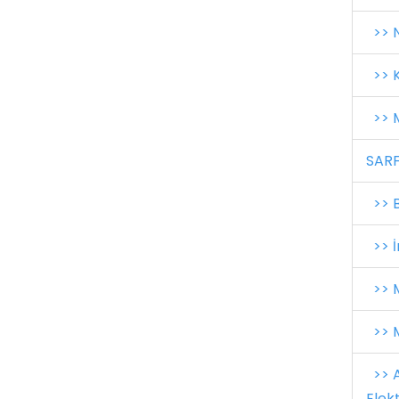
>> N
>> K
>> M
SARF
>> B
>> İ
>> M
>> M
>> A
Elekt