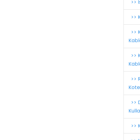
>> Is
>> K
>> K
Kabl
>> K
Kabl
>> R
Kote
>> D
Kulla
>> K