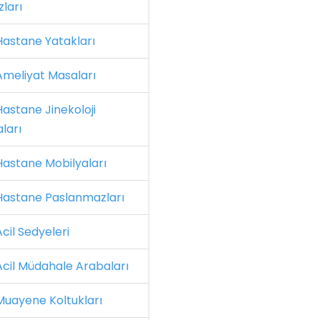
zları
astane Yatakları
meliyat Masaları
astane Jinekoloji
ları
astane Mobilyaları
astane Paslanmazları
cil Sedyeleri
cil Müdahale Arabaları
uayene Koltukları