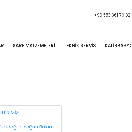
+90 553 361 79 32
AR
SARF MALZEMELERİ
TEKNİK SERVİS
KALİBRASY
LERİMİZ
enidoğan Yoğun Bakım