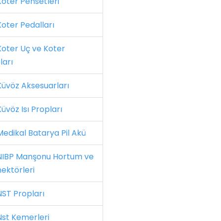
oter Pensetleri
oter Pedalları
oter Uç ve Koter
ları
üvöz Aksesuarları
üvöz Isı Propları
edikal Batarya Pil Akü
IBP Manşonu Hortum ve
ektörleri
ST Propları
st Kemerleri