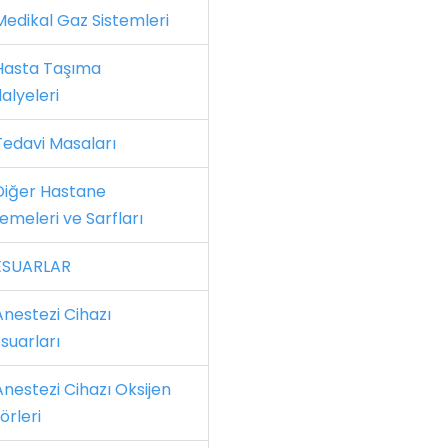
edikal Gaz Sistemleri
asta Taşıma
alyeleri
edavi Masaları
iğer Hastane
emeleri ve Sarfları
ESUARLAR
nestezi Cihazı
suarları
nestezi Cihazı Oksijen
örleri