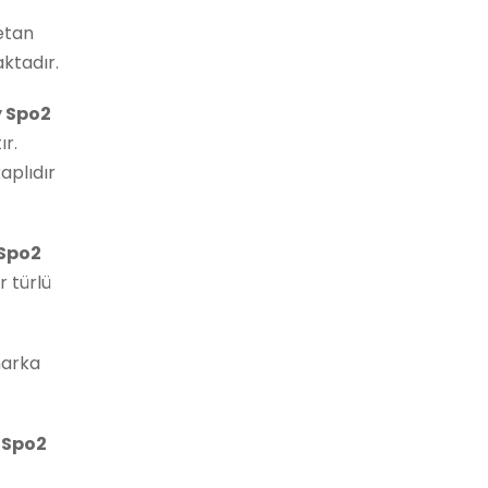
etan
aktadır.
 Spo2
r.
aplıdır
Spo2
 türlü
marka
Spo2