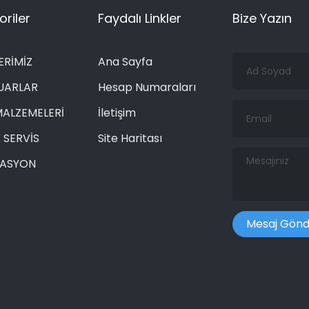
riler
Faydalı Linkler
Bize Yazın
Ad
ERİMİZ
Ana Sayfa
Soyad
UARLAR
Hesap Numaraları
Email
MALZEMELERİ
İletişim
 SERVİS
Site Haritası
Mesajınız
RASYON