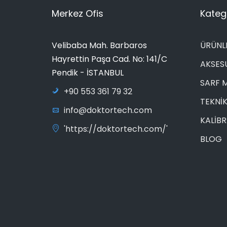
Merkez Ofis
Katego
Velibaba Mah. Barbaros
ÜRÜNL
Hayrettin Paşa Cad. No: 141/C
AKSES
Pendik - İSTANBUL
SARF 
+90 553 361 79 32
TEKNİK
info@doktortech.com
KALİB
'https://doktortech.com/'
BLOG