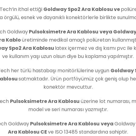
Tech’in ithal ettiği
Goldway Spo2 Ara Kablosu
ve
poliür
rla örgülü, esnek ve dayanıklı konektörlerle birlikte sunulm
ech Goldway
Pulsoksimetre Ara Kablosu
veya Goldway
ra Kablo
üretiminde medikal amaçlı poliüretan kullanmıştı
ay Spo2 Ara Kablosu
latex içermez ve dış kısmı pvc ile k
ve kullanım yaşı uzun olsun diye bu kaplama yapılmıştır.
Tech her türlü hastabaşı monitörlülerine uygun
Goldway 
Kablosu
satmaktadır. Ürün portföyümüz çok geniş olup her
konektör mevcuttur.
Tech
Pulsoksimetre Ara Kablosu
üzerine lot numarası, 
model ve seri numarası yazmıştır.
Tech Goldway
Pulsoksimetre Ara Kablosu
veya
Goldway
Ara Kablosu
CE
ve ISO 13485 standardına sahiptir.