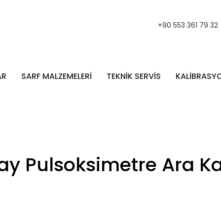
+90 553 361 79 32
AR
SARF MALZEMELERİ
TEKNİK SERVİS
KALİBRASY
y Pulsoksimetre Ara Ka