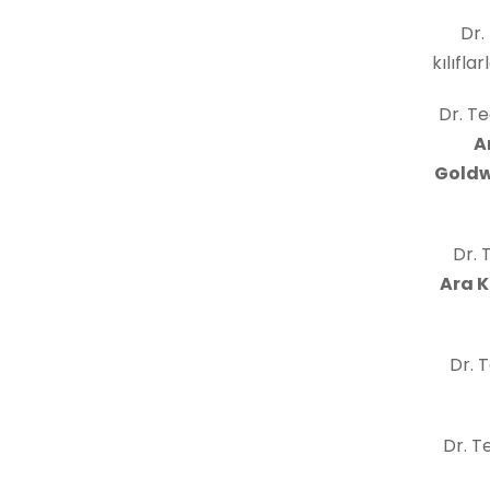
Dr. 
kılıfla
Dr. T
A
Goldw
Dr. 
Ara 
Dr. 
Dr. 