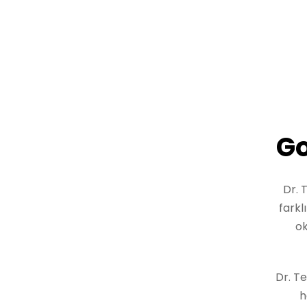
Go
Dr. 
farkl
ok
Dr. T
h