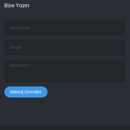
Bize Yazın
Ad
Soyad
Email
Mesajınız