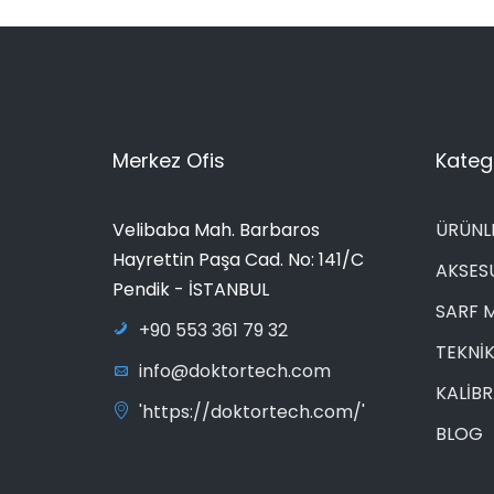
Merkez Ofis
Katego
Velibaba Mah. Barbaros
ÜRÜNL
Hayrettin Paşa Cad. No: 141/C
AKSES
Pendik - İSTANBUL
SARF 
+90 553 361 79 32
TEKNİK
info@doktortech.com
KALİB
'https://doktortech.com/'
BLOG