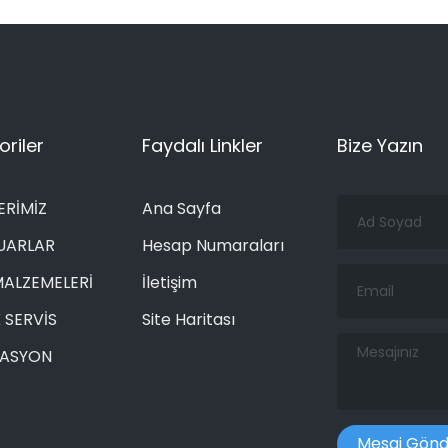
riler
Faydalı Linkler
Bize Yazın
Ad
ERİMİZ
Ana Sayfa
Soyad
UARLAR
Hesap Numaraları
Email
MALZEMELERİ
İletişim
 SERVİS
Site Haritası
Mesajınız
RASYON