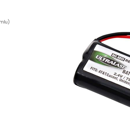
umlu)