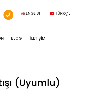
ENGLISH
TÜRKÇE
ON
BLOG
İLETİŞİM
tışı (Uyumlu)