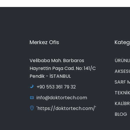
Merkez Ofis
Katego
Velibaba Mah. Barbaros
ÜRÜNL
Hayrettin Paşa Cad. No: 141/C
AKSES
Pendik - İSTANBUL
SARF 
+90 553 361 79 32
TEKNİK
info@doktortech.com
KALİB
'https://doktortech.com/'
BLOG