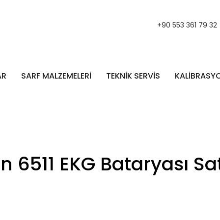
+90 553 361 79 32
AR
SARF MALZEMELERİ
TEKNİK SERVİS
KALİBRASY
 6511 EKG Bataryası Sa