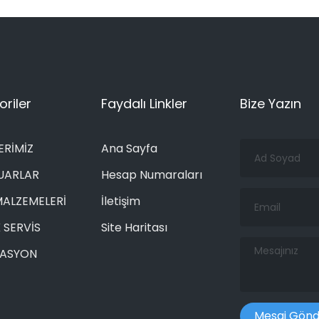
riler
Faydalı Linkler
Bize Yazın
Ad
ERİMİZ
Ana Sayfa
Soyad
UARLAR
Hesap Numaraları
Email
MALZEMELERİ
İletişim
 SERVİS
Site Haritası
Mesajınız
RASYON