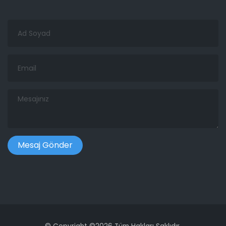
Ad
Soyad
Email
Mesajınız