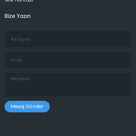
Bize Yazın
Ad
Soyad
Email
Mesajınız