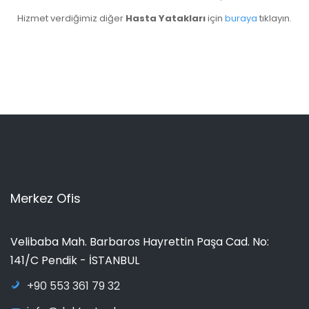
Hizmet verdiğimiz diğer
Hasta Yatakları
için
buraya
tıklayın.
Merkez Ofis
Velibaba Mah. Barbaros Hayrettin Paşa Cad. No:
141/C Pendik - İSTANBUL
+90 553 361 79 32