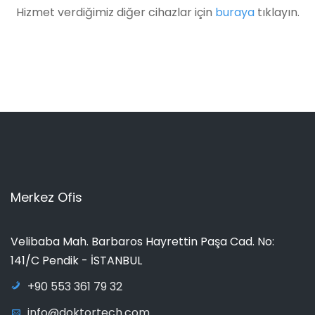
Hizmet verdiğimiz diğer cihazlar için
buraya
tıklayın.
Merkez Ofis
Velibaba Mah. Barbaros Hayrettin Paşa Cad. No:
141/C Pendik - İSTANBUL
+90 553 361 79 32
info@doktortech.com