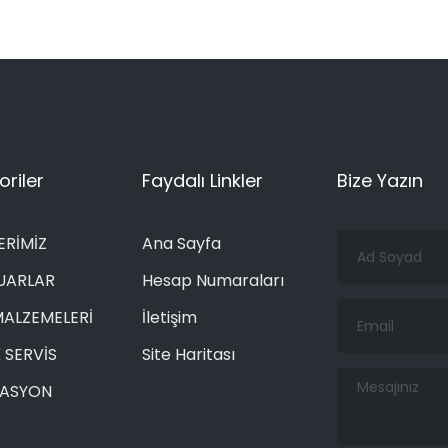
riler
Faydalı Linkler
Bize Yazın
Ad
ERİMİZ
Ana Sayfa
Soyad
UARLAR
Hesap Numaraları
Email
MALZEMELERİ
İletişim
 SERVİS
Site Haritası
Mesajınız
RASYON