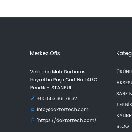
Merkez Ofis
Katego
Velibaba Mah. Barbaros
ÜRÜNL
Hayrettin Paşa Cad. No: 141/C
AKSES
Pendik - İSTANBUL
SARF 
+90 553 361 79 32
TEKNİK
info@doktortech.com
KALİB
'https://doktortech.com/'
BLOG