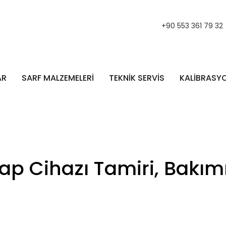
+90 553 361 79 32
AR
SARF MALZEMELERİ
TEKNİK SERVİS
KALİBRASY
Cihazı Tamiri, Bakımı,