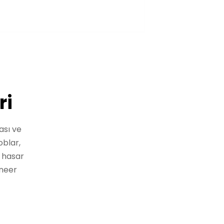
ri
ası ve
oblar,
a hasar
ineer