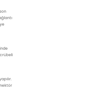
ason
ağlantı
eye
ninde
crübeli
apılır.
nnektör