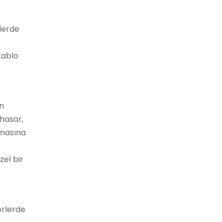
llerde
kablo
in
 hasar,
lmasına
zel bir
örlerde