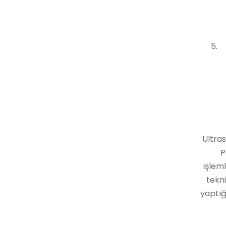
Ultras
P
işlem
tekni
yaptığ