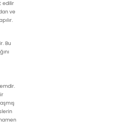
edilir
ndan ve
pılır.
r. Bu
ğını
lemdir.
ir
laşmış
slerin
tamamen