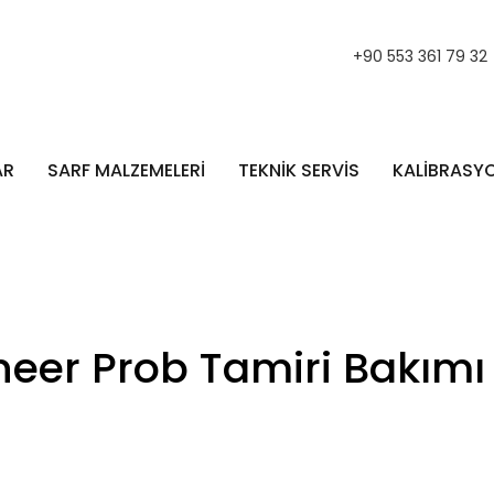
+90 553 361 79 32
AR
SARF MALZEMELERİ
TEKNİK SERVİS
KALİBRASY
ineer Prob Tamiri Bakımı