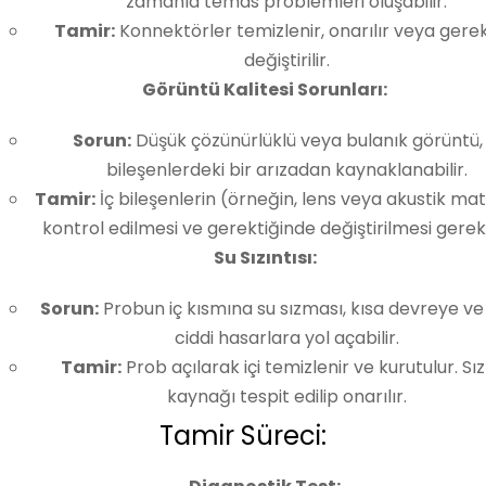
zamanla temas problemleri oluşabilir.
Tamir:
Konnektörler temizlenir, onarılır veya gerek
değiştirilir.
Görüntü Kalitesi Sorunları:
Sorun:
Düşük çözünürlüklü veya bulanık görüntü, 
bileşenlerdeki bir arızadan kaynaklanabilir.
Tamir:
İç bileşenlerin (örneğin, lens veya akustik ma
kontrol edilmesi ve gerektiğinde değiştirilmesi gereke
Su Sızıntısı:
Sorun:
Probun iç kısmına su sızması, kısa devreye ve
ciddi hasarlara yol açabilir.
Tamir:
Prob açılarak içi temizlenir ve kurutulur. Sız
kaynağı tespit edilip onarılır.
Tamir Süreci: