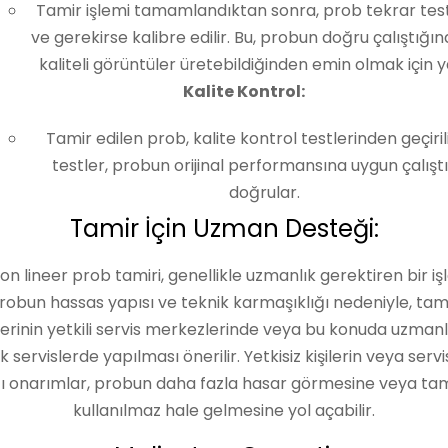
Tamir işlemi tamamlandıktan sonra, prob tekrar test 
ve gerekirse kalibre edilir. Bu, probun doğru çalıştığı
kaliteli görüntüler üretebildiğinden emin olmak için ya
Kalite Kontrol:
Tamir edilen prob, kalite kontrol testlerinden geçirili
testler, probun orijinal performansına uygun çalıştı
doğrular.
Tamir İçin Uzman Desteği:
on lineer prob tamiri, genellikle uzmanlık gerektiren bir iş
robun hassas yapısı ve teknik karmaşıklığı nedeniyle, tam
lerinin yetkili servis merkezlerinde veya bu konuda uzman
k servislerde yapılması önerilir. Yetkisiz kişilerin veya servi
ı onarımlar, probun daha fazla hasar görmesine veya 
kullanılmaz hale gelmesine yol açabilir.