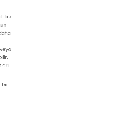
deline
gun
 daha
 veya
lir.
ları
 bir