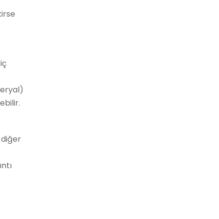
irse
iç
teryal)
bilir.
 diğer
ıntı