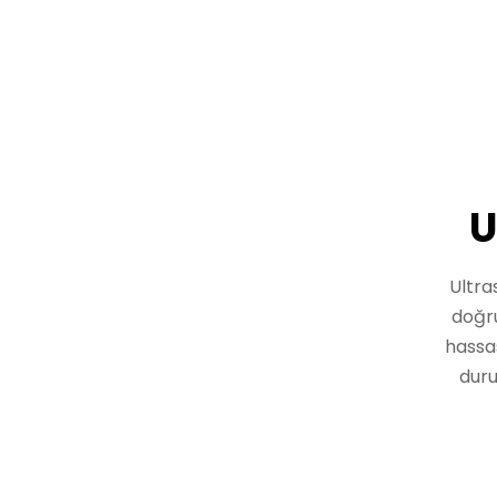
U
Ultra
doğru
hassas
duru