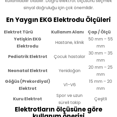
kullanılabilir olabilir. Doğru elektrot ölçüsünü seçmek
sinyal doğruluğu için çok önemlidir.
En Yaygın EKG Elektrodu Ölçüleri
Elektrot Türü
Kullanım Alanı
Çap / Ölçü
Yetişkin EKG
50 mm – 55
Hastane, klinik
Elektrodu
mm
30 mm – 35
Pediatrik Elektrot
Çocuk hastalar
mm
20 mm – 25
Neonatal Elektrot
Yenidoğan
mm
Göğüs (Prekordiyal)
15 mm – 20
V1–V6
Elektrot
mm
Spor ve uzun
Kuru Elektrot
Çeşitli
süreli takip
Elektrotların ölçüsüne göre
kullanım önerisi