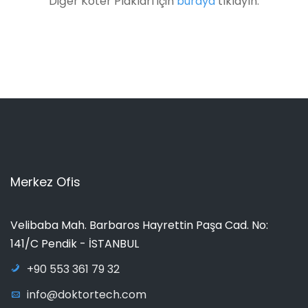
Diğer Koter Plakları için
buraya
tıklayın.
Merkez Ofis
Velibaba Mah. Barbaros Hayrettin Paşa Cad. No:
141/C Pendik - İSTANBUL
+90 553 361 79 32
info@doktortech.com