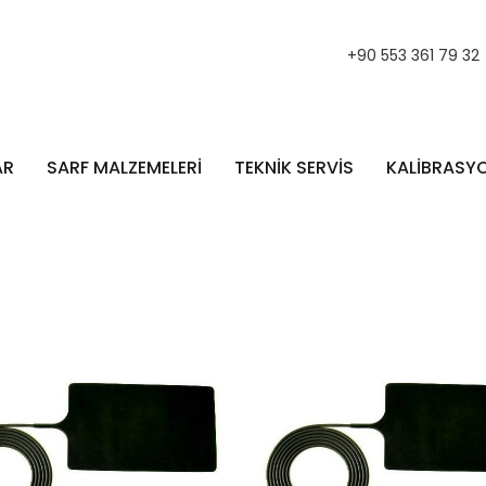
+90 553 361 79 32
AR
SARF MALZEMELERİ
TEKNİK SERVİS
KALİBRASY