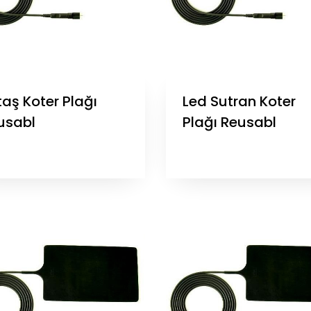
taş Koter Plağı
Led Sutran Koter
usabl
Plağı Reusabl