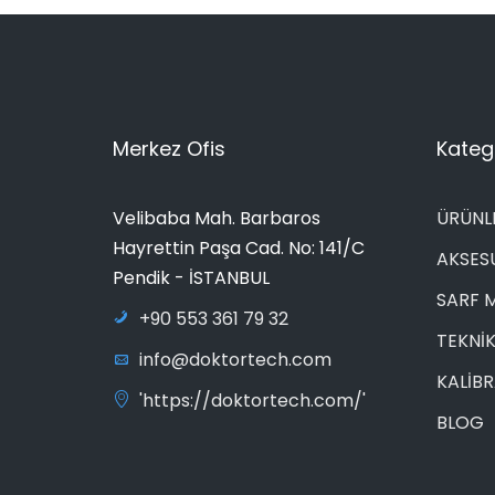
Merkez Ofis
Katego
Velibaba Mah. Barbaros
ÜRÜNL
Hayrettin Paşa Cad. No: 141/C
AKSES
Pendik - İSTANBUL
SARF 
+90 553 361 79 32
TEKNİK
info@doktortech.com
KALİB
'https://doktortech.com/'
BLOG