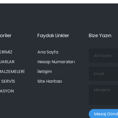
riler
Faydalı Linkler
Bize Yazın
Ad
ERİMİZ
Ana Sayfa
Soyad
UARLAR
Hesap Numaraları
Email
MALZEMELERİ
İletişim
 SERVİS
Site Haritası
Mesajınız
RASYON