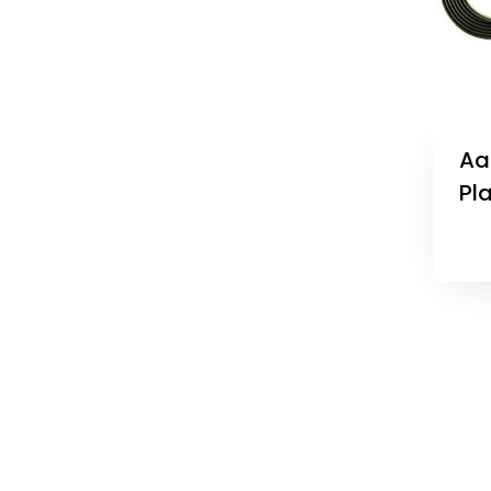
Aa
Pl