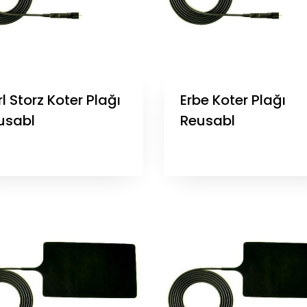
l Storz Koter Plağı
Erbe Koter Plağı
usabl
Reusabl