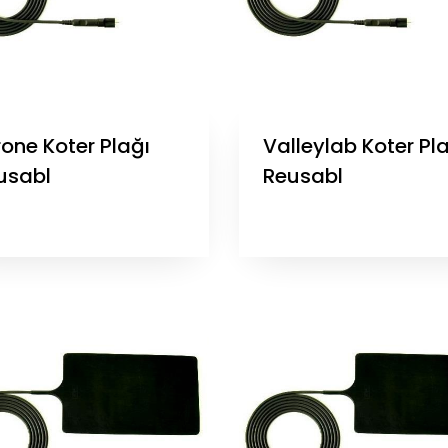
rone Koter Plağı
Valleylab Koter Pl
usabl
Reusabl